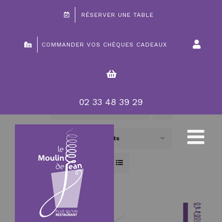
Passer
RÉSERVER UNE TABLE
au
contenu
COMMANDER VOS CHÈQUES CADEAUX
02 33 48 39 29
Trier par
Nom
Montrer
24 produits