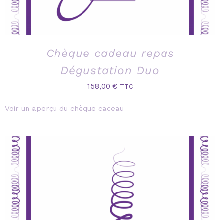
Chèque cadeau repas
Dégustation Duo
158,00
€
TTC
Voir un aperçu du chèque cadeau