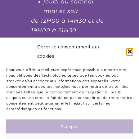
jeudi au samedi
midi et soir
de 12H00 à 14H30 et de
19H00 à 21H30
fermé le lundi et le
Gérer le consentement aux
dimanche soir, mardi
cookies
soir et mercredi soir
Pour vous offrir la meilleure expérience possible sur notre site,
nous utilisons des technologies telles que les cookies pour
stocker et/ou accéder aux informations des appareils. Votre
Réserver, commander,
consentement à ces technologies nous permettra de traiter des
contacter...
données telles que le comportement de navigation ou les ID
uniques sur ce site. Le fait de ne pas consentir ou de retirer votre
consentement peut avoir un effet négatif sur certaines
Boutique en ligne
Accueil
caractéristiques et fonctions.
Infos légales
Mon compte
Accepter
Commande de chèques cadeaux repas
Conditions générales de vente