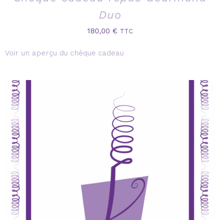
Duo
180,00
€
TTC
Voir un aperçu du chèque cadeau