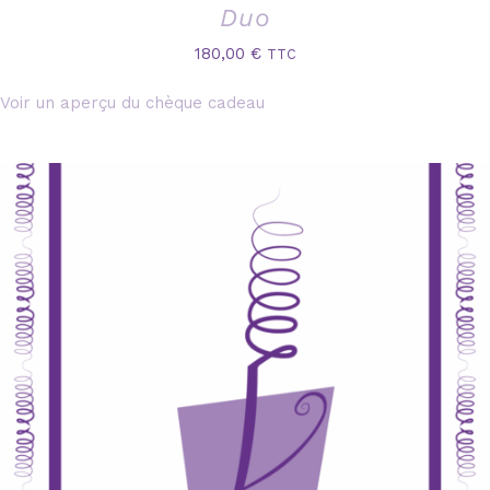
Duo
180,00
€
TTC
Voir un aperçu du chèque cadeau