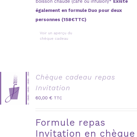
boisson chaude (café ou infusion)*
Existe
également en formule Duo pour deux
personnes (158€TTC)
Voir un aperçu du
chèque cadeau
Chèque cadeau repas
Invitation
60,00
€
TTC
Formule repas
Invitation en chèque