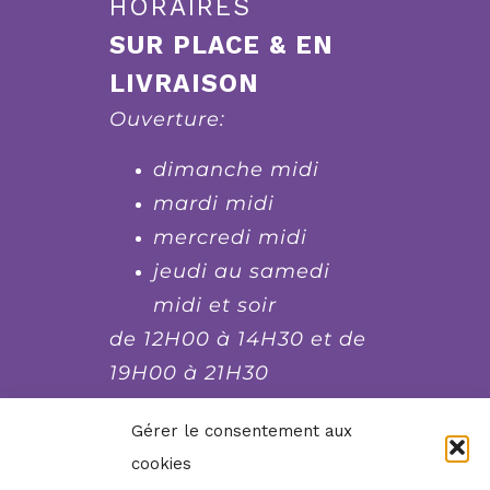
HORAIRES
SUR PLACE & EN
LIVRAISON
Ouverture:
dimanche midi
mardi midi
mercredi midi
jeudi au samedi
midi et soir
de 12H00 à 14H30 et de
19H00 à 21H30
fermé le lundi et le
Gérer le consentement aux
dimanche soir, mardi
cookies
soir et mercredi soir