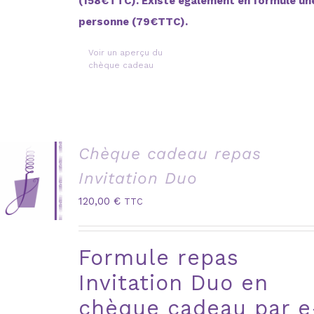
(158€TTC). Existe également en formule un
personne (79€TTC).
Voir un aperçu du
chèque cadeau
Chèque cadeau repas
Invitation Duo
120,00
€
TTC
Formule repas
Invitation Duo en
chèque cadeau par e