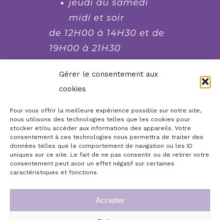
jeudi au samedi
midi et soir
de 12H00 à 14H30 et de
19H00 à 21H30
fermé le lundi et le
Gérer le consentement aux
dimanche soir, mardi
cookies
soir et mercredi soir
Pour vous offrir la meilleure expérience possible sur notre site,
nous utilisons des technologies telles que les cookies pour
stocker et/ou accéder aux informations des appareils. Votre
Réserver, commander,
consentement à ces technologies nous permettra de traiter des
contacter...
données telles que le comportement de navigation ou les ID
uniques sur ce site. Le fait de ne pas consentir ou de retirer votre
consentement peut avoir un effet négatif sur certaines
Boutique en ligne
Accueil
caractéristiques et fonctions.
Infos légales
Mon compte
Accepter
Commande de chèques cadeaux repas
Conditions générales de vente