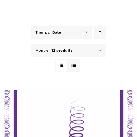
Trier par
Date
Montrer
12 produits