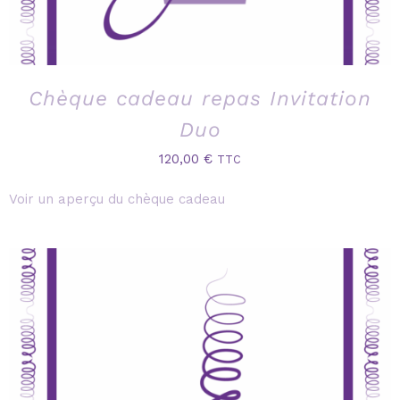
Chèque cadeau repas Invitation
Duo
120,00
€
TTC
Voir un aperçu du chèque cadeau