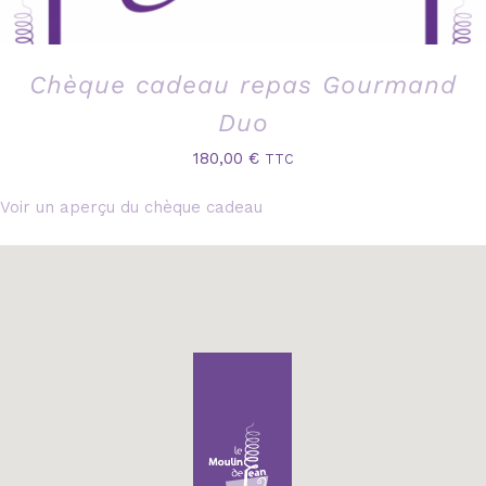
Chèque cadeau repas Gourmand
Duo
180,00
€
TTC
Voir un aperçu du chèque cadeau