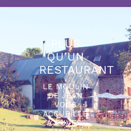
PLUS
QU’UN
RESTAURANT
LE MOULIN
DE JEAN
VOUS
ACCUEILLE
À CUVES,