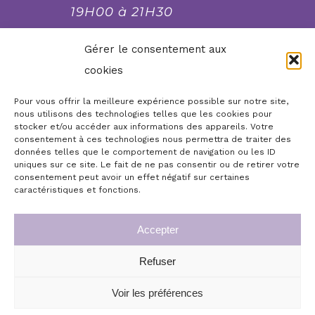
19H00 à 21H30
fermé le lundi et le
Gérer le consentement aux
dimanche soir, mardi
cookies
soir et mercredi soir
Pour vous offrir la meilleure expérience possible sur notre site,
nous utilisons des technologies telles que les cookies pour
stocker et/ou accéder aux informations des appareils. Votre
Réserver, commander,
consentement à ces technologies nous permettra de traiter des
contacter...
données telles que le comportement de navigation ou les ID
uniques sur ce site. Le fait de ne pas consentir ou de retirer votre
consentement peut avoir un effet négatif sur certaines
Boutique en ligne
Accueil
caractéristiques et fonctions.
Infos légales
Mon compte
Accepter
Commande de chèques cadeaux repas
Conditions générales de vente
Refuser
© Copyright 2026 | Le Moulin de Jean, plus qu’un
Mon panier
Commande des menus de fête
restaurant, à Cuves (50) | Tous droits réservés
Voir les préférences
Politique de confidentialité
La boutique en ligne