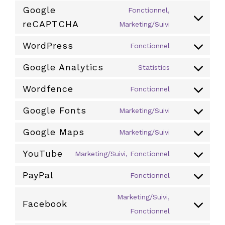
Google
Fonctionnel,
reCAPTCHA
Consent
Marketing/Suivi
to
WordPress
Fonctionnel
service
Consent
Google Analytics
google-
to
Statistics
Consent
recaptcha
service
Wordfence
to
Fonctionnel
wordpress
Consent
service
Google Fonts
to
Marketing/Suivi
google-
Consent
service
analytics
Google Maps
to
Marketing/Suivi
wordfence
Consent
service
YouTube
to
Marketing/Suivi, Fonctionnel
google-
Consent
service
fonts
PayPal
to
Fonctionnel
google-
Consent
service
maps
to
Marketing/Suivi,
Facebook
youtube
service
Consent
Fonctionnel
paypal
to