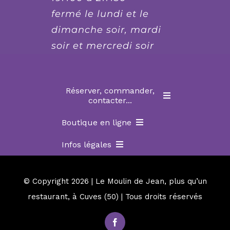
fermé le lundi et le
dimanche soir, mardi
soir et mercredi soir
Réserver, commander,
contacter...
Boutique en ligne
Accueil
Infos légales
Mon compte
Commande de chèques cadeaux repas
Conditions générales de vente
© Copyright 2026 | Le Moulin de Jean, plus qu’un
Mon panier
Commande des menus de fête
restaurant, à Cuves (50) | Tous droits réservés
Politique de confidentialité
La boutique en ligne
Localisation et contact