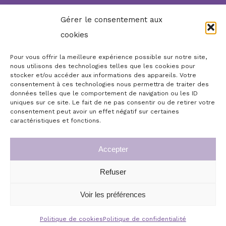
fermé le lundi et le
Gérer le consentement aux
dimanche soir, mardi
cookies
soir et mercredi soir
Pour vous offrir la meilleure expérience possible sur notre site,
nous utilisons des technologies telles que les cookies pour
stocker et/ou accéder aux informations des appareils. Votre
Réserver, commander,
consentement à ces technologies nous permettra de traiter des
contacter...
données telles que le comportement de navigation ou les ID
uniques sur ce site. Le fait de ne pas consentir ou de retirer votre
consentement peut avoir un effet négatif sur certaines
Boutique en ligne
Accueil
caractéristiques et fonctions.
Infos légales
Mon compte
Accepter
Commande de chèques cadeaux repas
Conditions générales de vente
Refuser
© Copyright 2026 | Le Moulin de Jean, plus qu’un
Mon panier
Commande des menus de fête
restaurant, à Cuves (50) | Tous droits réservés
Voir les préférences
Politique de confidentialité
La boutique en ligne
Politique de cookies
Politique de confidentialité
Localisation et contact