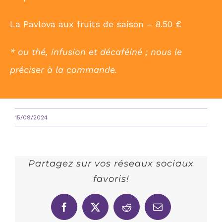
La Pavlova aux fruits de saison – 8.50 €
* ou thé, infusion et décaféiné ; nous le
préciser à la commande.
15/09/2024
Partagez sur vos réseaux sociaux
favoris!
Facebook
X
Reddit
Email