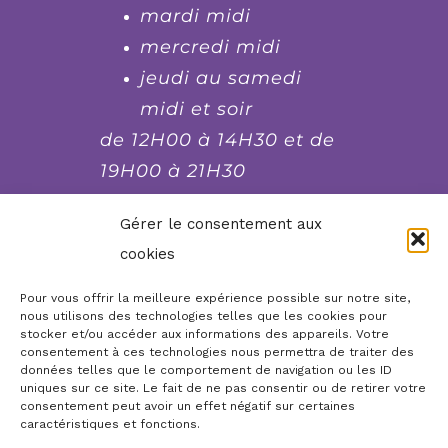
mardi midi
mercredi midi
jeudi au samedi
midi et soir
de 12H00 à 14H30 et de
19H00 à 21H30
fermé le lundi et le
Gérer le consentement aux
dimanche soir, mardi
cookies
soir et mercredi soir
Pour vous offrir la meilleure expérience possible sur notre site,
nous utilisons des technologies telles que les cookies pour
stocker et/ou accéder aux informations des appareils. Votre
Réserver, commander,
consentement à ces technologies nous permettra de traiter des
contacter...
données telles que le comportement de navigation ou les ID
uniques sur ce site. Le fait de ne pas consentir ou de retirer votre
consentement peut avoir un effet négatif sur certaines
Boutique en ligne
Accueil
caractéristiques et fonctions.