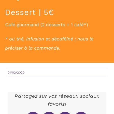
Dessert | 5€
Café gourmand (2 desserts + 1 café*)
* ou thé, infusion et décaféiné ; nous le
préciser à la commande.
01/02/2020
Partagez sur vos réseaux sociaux
favoris!