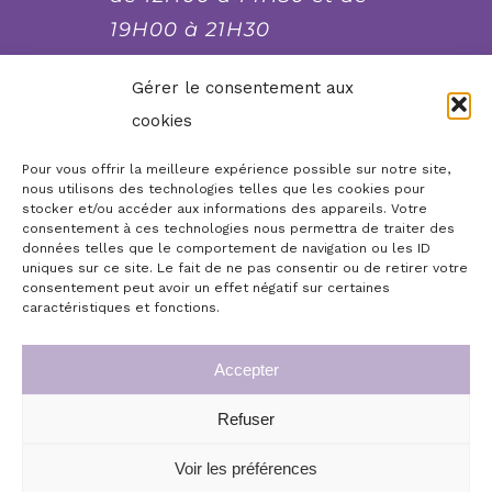
19H00 à 21H30
fermé le lundi et le
Gérer le consentement aux
dimanche soir, mardi
cookies
soir et mercredi soir
Pour vous offrir la meilleure expérience possible sur notre site,
nous utilisons des technologies telles que les cookies pour
stocker et/ou accéder aux informations des appareils. Votre
Réserver, commander,
consentement à ces technologies nous permettra de traiter des
contacter...
données telles que le comportement de navigation ou les ID
uniques sur ce site. Le fait de ne pas consentir ou de retirer votre
consentement peut avoir un effet négatif sur certaines
Boutique en ligne
Accueil
caractéristiques et fonctions.
Infos légales
Mon compte
Accepter
Commande de chèques cadeaux repas
Conditions générales de vente
Refuser
© Copyright 2026 | Le Moulin de Jean, plus qu’un
Mon panier
Commande des menus de fête
restaurant, à Cuves (50) | Tous droits réservés
Voir les préférences
Politique de confidentialité