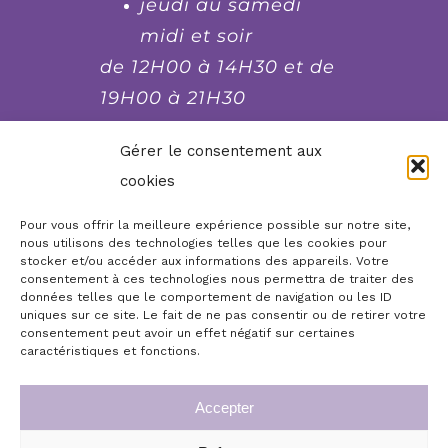
jeudi au samedi
midi et soir
de 12H00 à 14H30 et de
19H00 à 21H30
fermé le lundi et le
Gérer le consentement aux
dimanche soir, mardi
cookies
soir et mercredi soir
Pour vous offrir la meilleure expérience possible sur notre site,
nous utilisons des technologies telles que les cookies pour
stocker et/ou accéder aux informations des appareils. Votre
Réserver, commander,
consentement à ces technologies nous permettra de traiter des
contacter...
données telles que le comportement de navigation ou les ID
uniques sur ce site. Le fait de ne pas consentir ou de retirer votre
consentement peut avoir un effet négatif sur certaines
Boutique en ligne
Accueil
caractéristiques et fonctions.
Infos légales
Mon compte
Accepter
Commande de chèques cadeaux repas
Conditions générales de vente