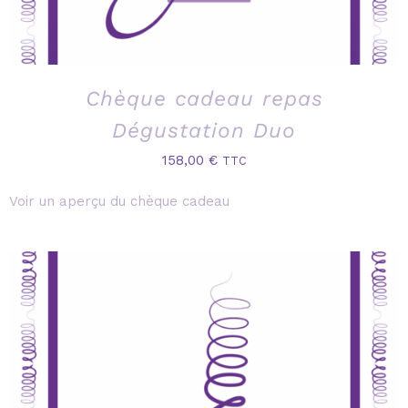
Chèque cadeau repas
Dégustation Duo
158,00
€
TTC
Voir un aperçu du chèque cadeau