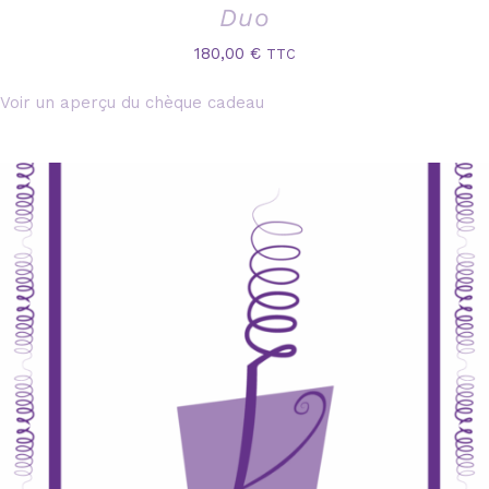
Duo
180,00
€
TTC
Voir un aperçu du chèque cadeau