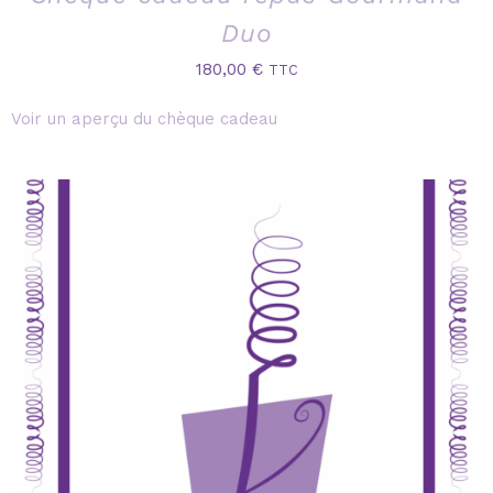
Duo
180,00
€
TTC
Voir un aperçu du chèque cadeau