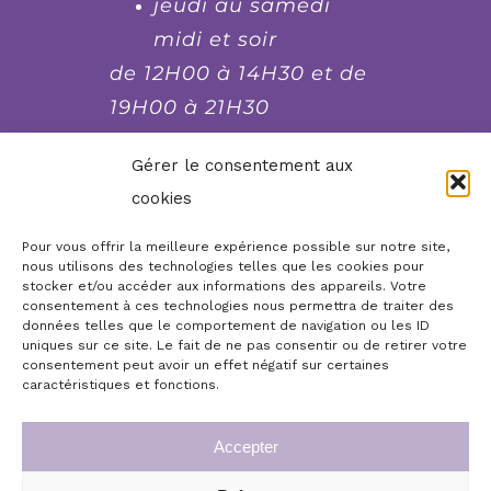
jeudi au samedi
midi et soir
de 12H00 à 14H30 et de
19H00 à 21H30
fermé le lundi et le
Gérer le consentement aux
dimanche soir, mardi
cookies
soir et mercredi soir
Pour vous offrir la meilleure expérience possible sur notre site,
nous utilisons des technologies telles que les cookies pour
stocker et/ou accéder aux informations des appareils. Votre
Réserver, commander,
consentement à ces technologies nous permettra de traiter des
contacter...
données telles que le comportement de navigation ou les ID
uniques sur ce site. Le fait de ne pas consentir ou de retirer votre
consentement peut avoir un effet négatif sur certaines
Boutique en ligne
Accueil
caractéristiques et fonctions.
Infos légales
Mon compte
Accepter
Commande de chèques cadeaux repas
Conditions générales de vente