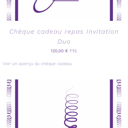
Chèque cadeau repas Invitation
Duo
120,00
€
TTC
Voir un aperçu du chèque cadeau