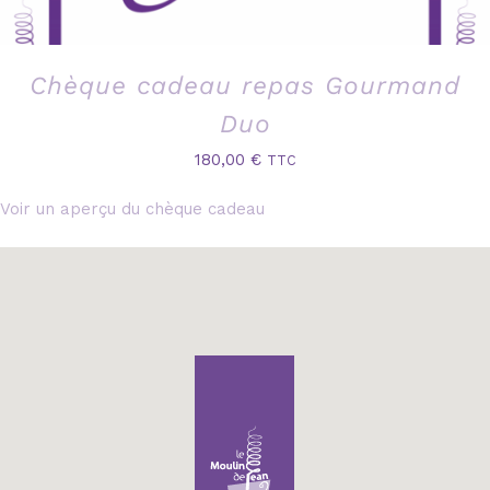
Chèque cadeau repas Gourmand
Duo
180,00
€
TTC
Voir un aperçu du chèque cadeau