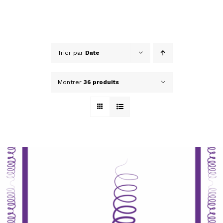
Trier par
Date
Montrer
36 produits