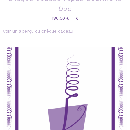
Duo
180,00
€
TTC
Voir un aperçu du chèque cadeau