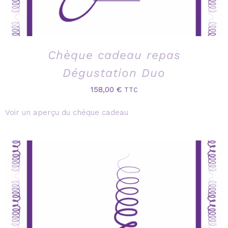
Chèque cadeau repas
Dégustation Duo
158,00
€
TTC
Voir un aperçu du chèque cadeau