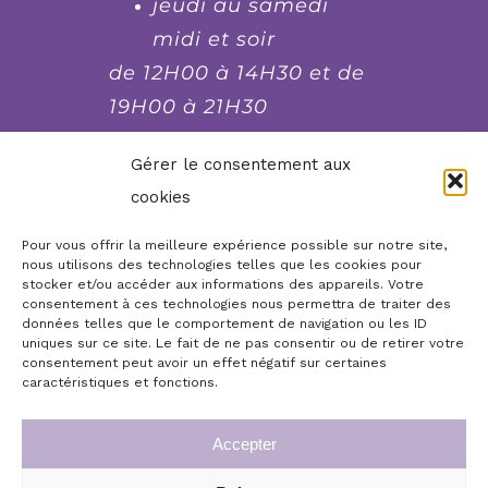
jeudi au samedi
midi et soir
de 12H00 à 14H30 et de
19H00 à 21H30
fermé le lundi et le
Gérer le consentement aux
dimanche soir, mardi
cookies
soir et mercredi soir
Pour vous offrir la meilleure expérience possible sur notre site,
nous utilisons des technologies telles que les cookies pour
stocker et/ou accéder aux informations des appareils. Votre
Réserver, commander,
consentement à ces technologies nous permettra de traiter des
contacter...
données telles que le comportement de navigation ou les ID
uniques sur ce site. Le fait de ne pas consentir ou de retirer votre
consentement peut avoir un effet négatif sur certaines
Boutique en ligne
Accueil
caractéristiques et fonctions.
Infos légales
Mon compte
Accepter
Commande de chèques cadeaux repas
Conditions générales de vente