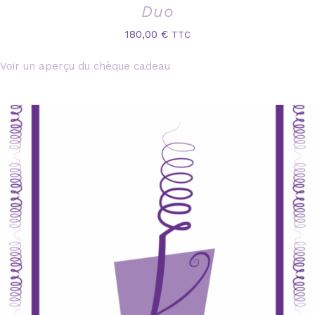
Duo
180,00
€
TTC
Voir un aperçu du chèque cadeau