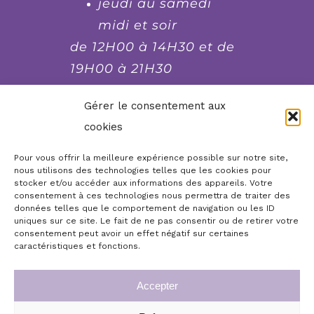
jeudi au samedi
midi et soir
de 12H00 à 14H30 et de
19H00 à 21H30
fermé le lundi et le
Gérer le consentement aux
dimanche soir, mardi
cookies
soir et mercredi soir
Pour vous offrir la meilleure expérience possible sur notre site,
nous utilisons des technologies telles que les cookies pour
stocker et/ou accéder aux informations des appareils. Votre
Réserver, commander,
consentement à ces technologies nous permettra de traiter des
contacter...
données telles que le comportement de navigation ou les ID
uniques sur ce site. Le fait de ne pas consentir ou de retirer votre
consentement peut avoir un effet négatif sur certaines
Boutique en ligne
Accueil
caractéristiques et fonctions.
Infos légales
Mon compte
Accepter
Commande de chèques cadeaux repas
Conditions générales de vente