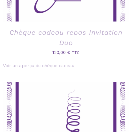
Chèque cadeau repas Invitation
Duo
120,00
€
TTC
Voir un aperçu du chèque cadeau