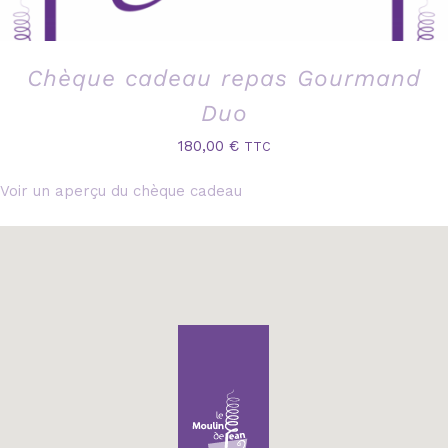
Chèque cadeau repas Gourmand
Duo
180,00
€
TTC
Voir un aperçu du chèque cadeau